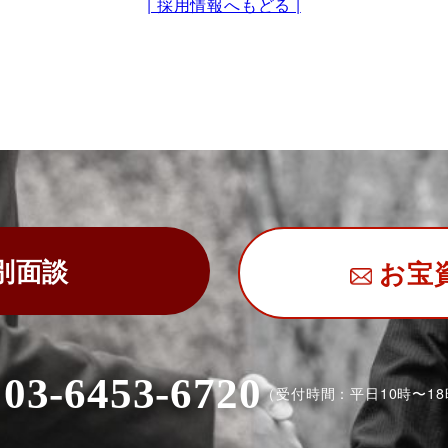
| 採用情報へもどる |
別面談
お宝
03-6453-6720
（受付時間：平日10時〜18