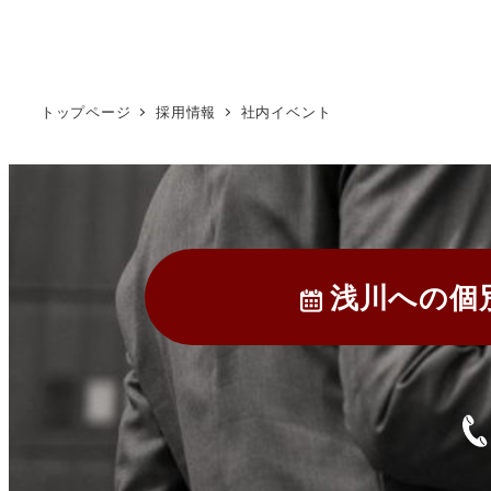
トップページ
採用情報
社内イベント
浅川への
個