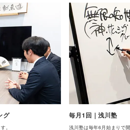
ング
毎月1回｜浅川塾
ます。
浅川塾は毎年6月始まりで