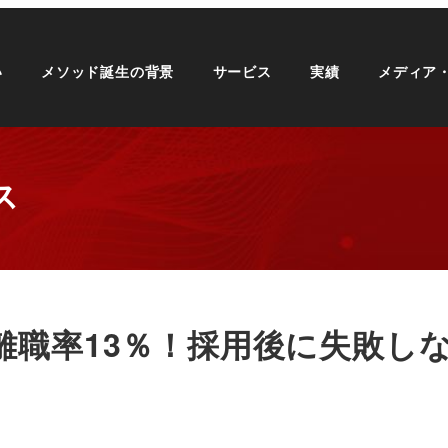
い
メソッド誕生の背景
サービス
実績
メディア
ス
離職率13％！採用後に失敗し