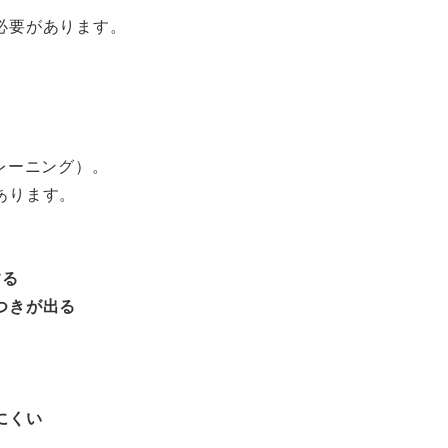
必要があります。
レーニング）。
あります。
する
つきが出る
にくい